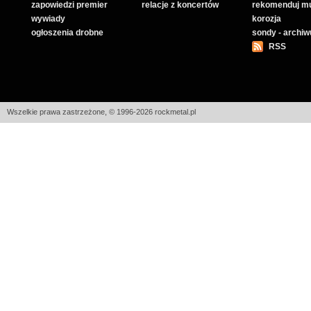
zapowiedzi premier
relacje z koncertów
rekomenduj m
wywiady
korozja
ogłoszenia drobne
sondy - archi
RSS
Wszelkie prawa zastrzeżone, © 1996-2026 rockmetal.pl