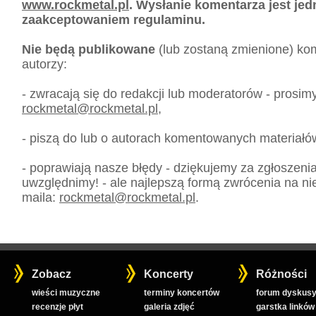
www.rockmetal.pl
. Wysłanie komentarza jest je
zaakceptowaniem regulaminu.
Nie będą publikowane
(lub zostaną zmienione) kom
autorzy:
- zwracają się do redakcji lub moderatorów - prosim
rockmetal
@
rockmetal.pl
,
- piszą do lub o autorach komentowanych materiałó
- poprawiają nasze błędy - dziękujemy za zgłoszeni
uwzględnimy! - ale najlepszą formą zwrócenia na nie
maila:
rockmetal
@
rockmetal.pl
.
Zobacz
Koncerty
Różności
wieści muzyczne
terminy koncertów
forum dyskusy
recenzje płyt
galeria zdjęć
garstka linków