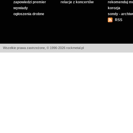
zapowiedzi premier
relacje z koncertów
rekomenduj m
wywiady
korozja
ogłoszenia drobne
sondy - archi
RSS
Wszelkie prawa zastrzeżone, © 1996-2026 rockmetal.pl