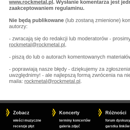
www.rockmetal.pl
. Wysłanie komentarza jest je
zaakceptowaniem regulaminu.
Nie będą publikowane
(lub zostaną zmienione) kom
autorzy:
- zwracają się do redakcji lub moderatorów - prosim
rockmetal
@
rockmetal.pl
,
- piszą do lub o autorach komentowanych materiałó
- poprawiają nasze błędy - dziękujemy za zgłoszeni
uwzględnimy! - ale najlepszą formą zwrócenia na nie
maila:
rockmetal
@
rockmetal.pl
.
Zobacz
Koncerty
Różności
wieści muzyczne
terminy koncertów
forum dyskusy
recenzje płyt
galeria zdjęć
garstka linków