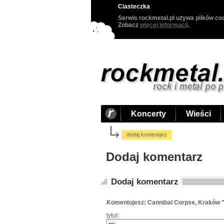
Ciasteczka
Serwis rockmetal.pl używa plików coo
Zobacz
więcej informacji
.
Koncerty
Wieści
dodaj komentarz
Dodaj komentarz
Dodaj komentarz
Komentujesz: Cannibal Corpse, Kraków "
tytuł: