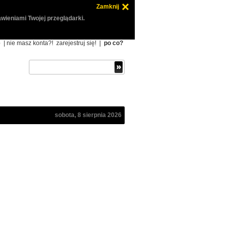
Zamknij
wieniami Twojej przeglądarki.
ę
| nie masz konta?!
zarejestruj się!
|
po co?
sobota, 8 sierpnia 2026