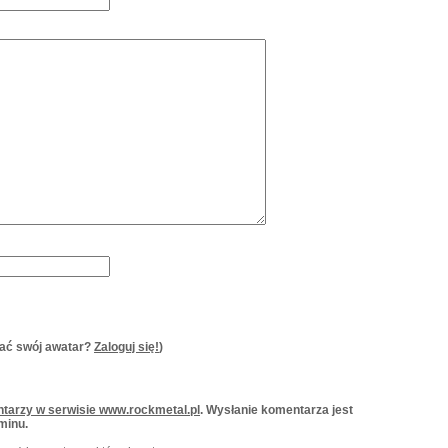
ać swój awatar?
Zaloguj się!
)
tarzy w serwisie www.rockmetal.pl
. Wysłanie komentarza jest
minu.