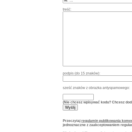
treść:
podpis (do 15 znaków):
sześć znaków z obrazka antyspamowego:
(Nie chcesz wpisywać kodu? Chcesz dod
Przeczytaj
regulamin publikowania komen
jednoznaczne z zaakceptowaniem regula