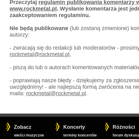
Przeczytaj
regulamin publikowania komentarzy w
www.rockmetal.pl
. Wysłanie komentarza jest je
zaakceptowaniem regulaminu.
Nie będą publikowane
(lub zostaną zmienione) kom
autorzy:
- zwracają się do redakcji lub moderatorów - prosim
rockmetal
@
rockmetal.pl
,
- piszą do lub o autorach komentowanych materiałó
- poprawiają nasze błędy - dziękujemy za zgłoszeni
uwzględnimy! - ale najlepszą formą zwrócenia na nie
maila:
rockmetal
@
rockmetal.pl
.
Zobacz
Koncerty
Różności
wieści muzyczne
terminy koncertów
forum dyskusy