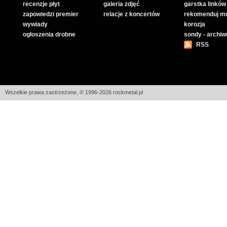
recenzje płyt
galeria zdjęć
garstka linków
zapowiedzi premier
relacje z koncertów
rekomenduj m
wywiady
korozja
ogłoszenia drobne
sondy - archi
RSS
Wszelkie prawa zastrzeżone, © 1996-2026 rockmetal.pl