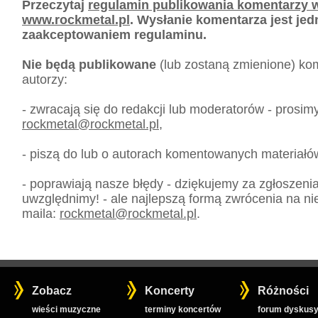
Przeczytaj
regulamin publikowania komentarzy w
www.rockmetal.pl
. Wysłanie komentarza jest je
zaakceptowaniem regulaminu.
Nie będą publikowane
(lub zostaną zmienione) kom
autorzy:
- zwracają się do redakcji lub moderatorów - prosim
rockmetal
@
rockmetal.pl
,
- piszą do lub o autorach komentowanych materiałó
- poprawiają nasze błędy - dziękujemy za zgłoszeni
uwzględnimy! - ale najlepszą formą zwrócenia na nie
maila:
rockmetal
@
rockmetal.pl
.
Zobacz
Koncerty
Różności
wieści muzyczne
terminy koncertów
forum dyskusy