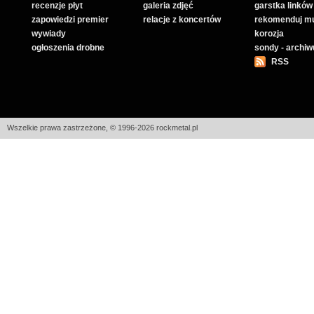
recenzje płyt
galeria zdjęć
garstka linków
zapowiedzi premier
relacje z koncertów
rekomenduj m
wywiady
korozja
ogłoszenia drobne
sondy - archi
RSS
Wszelkie prawa zastrzeżone, © 1996-2026 rockmetal.pl