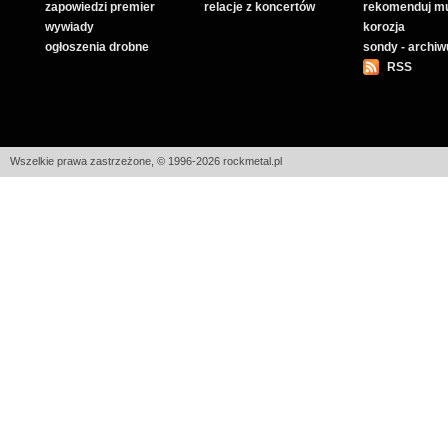
zapowiedzi premier
relacje z koncertów
rekomenduj m
wywiady
korozja
ogłoszenia drobne
sondy - archi
RSS
Wszelkie prawa zastrzeżone, © 1996-2026 rockmetal.pl