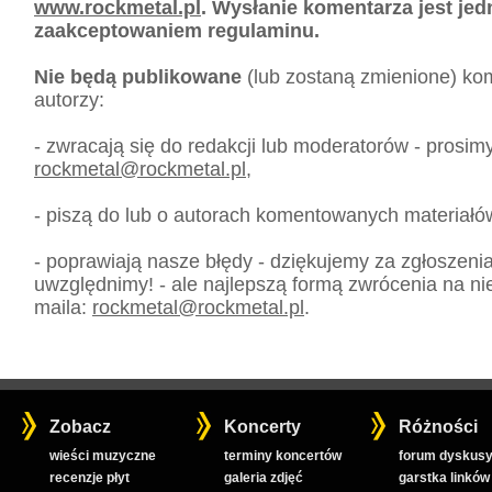
www.rockmetal.pl
. Wysłanie komentarza jest je
zaakceptowaniem regulaminu.
Nie będą publikowane
(lub zostaną zmienione) kom
autorzy:
- zwracają się do redakcji lub moderatorów - prosim
rockmetal
@
rockmetal.pl
,
- piszą do lub o autorach komentowanych materiałó
- poprawiają nasze błędy - dziękujemy za zgłoszeni
uwzględnimy! - ale najlepszą formą zwrócenia na nie
maila:
rockmetal
@
rockmetal.pl
.
Zobacz
Koncerty
Różności
wieści muzyczne
terminy koncertów
forum dyskusy
recenzje płyt
galeria zdjęć
garstka linków