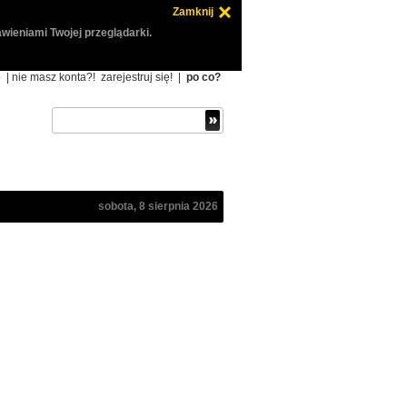
Zamknij
wieniami Twojej przeglądarki.
ę
| nie masz konta?!
zarejestruj się!
|
po co?
sobota, 8 sierpnia 2026