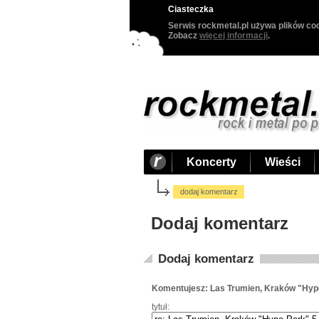
Ciasteczka
Serwis rockmetal.pl używa plików coo
Zobacz
więcej informacji
.
Koncerty
Wieści
dodaj komentarz
Dodaj komentarz
Dodaj komentarz
Komentujesz: Las Trumien, Kraków "Hyp
tytuł: