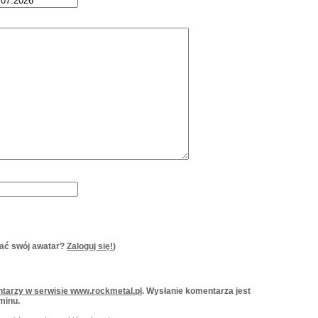
ać swój awatar?
Zaloguj się!
)
tarzy w serwisie www.rockmetal.pl
. Wysłanie komentarza jest
minu.