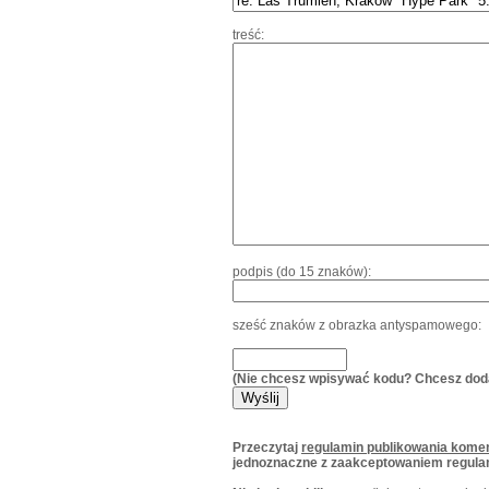
treść:
podpis (do 15 znaków):
sześć znaków z obrazka antyspamowego:
(Nie chcesz wpisywać kodu? Chcesz dod
Przeczytaj
regulamin publikowania komen
jednoznaczne z zaakceptowaniem regula