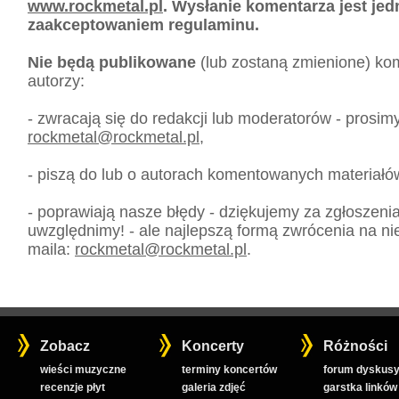
www.rockmetal.pl
. Wysłanie komentarza jest je
zaakceptowaniem regulaminu.
Nie będą publikowane
(lub zostaną zmienione) kom
autorzy:
- zwracają się do redakcji lub moderatorów - prosim
rockmetal
@
rockmetal.pl
,
- piszą do lub o autorach komentowanych materiałó
- poprawiają nasze błędy - dziękujemy za zgłoszeni
uwzględnimy! - ale najlepszą formą zwrócenia na nie
maila:
rockmetal
@
rockmetal.pl
.
Zobacz
Koncerty
Różności
wieści muzyczne
terminy koncertów
forum dyskusy
recenzje płyt
galeria zdjęć
garstka linków