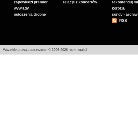
zapowiedzi premier
relacje z koncertów
rekomenduj m
wywiady
korozja
ogłoszenia drobne
sondy - archi
RSS
Wszelkie prawa zastrzeżone, © 1996-2026 rockmetal.pl