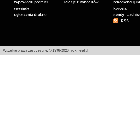
zapowiedzi premier
relacje z koncertów
rekomenduj m
wywiady
korozja
ogłoszenia drobne
sondy - archi
RSS
Wszelkie prawa zastrzeżone, © 1996-2026 rockmetal.pl