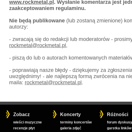
www.rockmetal.pl
. Wysłanie komentarza jest je
zaakceptowaniem regulaminu.
Nie będą publikowane
(lub zostaną zmienione) kom
autorzy:
- zwracają się do redakcji lub moderatorów - prosim
rockmetal
@
rockmetal.pl
,
- piszą do lub o autorach komentowanych materiałó
- poprawiają nasze błędy - dziękujemy za zgłoszeni
uwzględnimy! - ale najlepszą formą zwrócenia na nie
maila:
rockmetal
@
rockmetal.pl
.
Zobacz
Koncerty
Różności
wieści muzyczne
terminy koncertów
forum dyskusy
recenzje płyt
galeria zdjęć
garstka linków