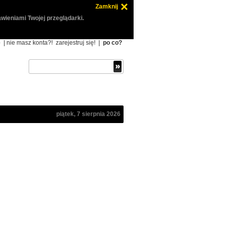
Zamknij
wieniami Twojej przeglądarki.
ę
| nie masz konta?!
zarejestruj się!
|
po co?
piątek, 7 sierpnia 2026