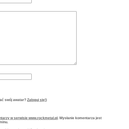
ać swój awatar?
Zaloguj się!
)
tarzy w serwisie www.rockmetal.pl
. Wysłanie komentarza jest
minu.