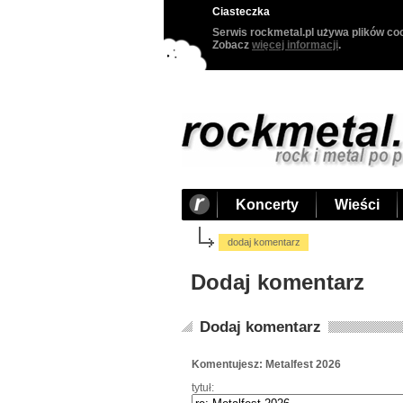
Ciasteczka
Serwis rockmetal.pl używa plików coo
Zobacz
więcej informacji
.
Koncerty
Wieści
dodaj komentarz
Dodaj komentarz
Dodaj komentarz
Komentujesz: Metalfest 2026
tytuł: