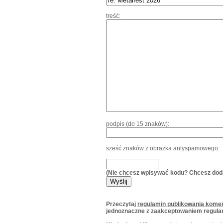
treść:
podpis (do 15 znaków):
sześć znaków z obrazka antyspamowego:
(Nie chcesz wpisywać kodu? Chcesz dod
Przeczytaj
regulamin publikowania komen
jednoznaczne z zaakceptowaniem regula