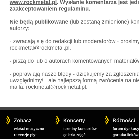
www.rockmetal.pl
. Wysłanie komentarza jest je
zaakceptowaniem regulaminu.
Nie będą publikowane
(lub zostaną zmienione) kom
autorzy:
- zwracają się do redakcji lub moderatorów - prosim
rockmetal
@
rockmetal.pl
,
- piszą do lub o autorach komentowanych materiałó
- poprawiają nasze błędy - dziękujemy za zgłoszeni
uwzględnimy! - ale najlepszą formą zwrócenia na nie
maila:
rockmetal
@
rockmetal.pl
.
Zobacz
Koncerty
Różności
wieści muzyczne
terminy koncertów
forum dyskusy
recenzje płyt
galeria zdjęć
garstka linków