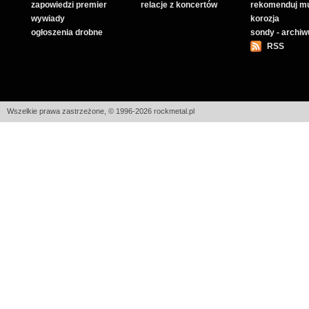
zapowiedzi premier
relacje z koncertów
rekomenduj m
wywiady
korozja
ogłoszenia drobne
sondy - archi
RSS
Wszelkie prawa zastrzeżone, © 1996-2026 rockmetal.pl