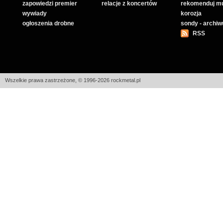
zapowiedzi premier
relacje z koncertów
rekomenduj m
wywiady
korozja
ogłoszenia drobne
sondy - archi
RSS
Wszelkie prawa zastrzeżone, © 1996-2026 rockmetal.pl