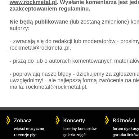
www.rockmetal.pl
. Wysłanie komentarza jest je
zaakceptowaniem regulaminu.
Nie będą publikowane
(lub zostaną zmienione) kom
autorzy:
- zwracają się do redakcji lub moderatorów - prosim
rockmetal
@
rockmetal.pl
,
- piszą do lub o autorach komentowanych materiałó
- poprawiają nasze błędy - dziękujemy za zgłoszeni
uwzględnimy! - ale najlepszą formą zwrócenia na nie
maila:
rockmetal
@
rockmetal.pl
.
Zobacz
Koncerty
Różności
wieści muzyczne
terminy koncertów
forum dyskusy
recenzje płyt
galeria zdjęć
garstka linków