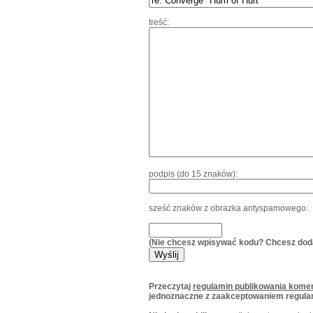
treść:
podpis (do 15 znaków):
sześć znaków z obrazka antyspamowego:
(Nie chcesz wpisywać kodu? Chcesz dod
Przeczytaj
regulamin publikowania komen
jednoznaczne z zaakceptowaniem regula