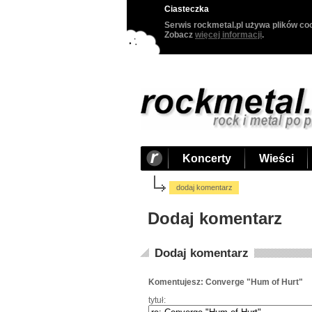
Ciasteczka
Serwis rockmetal.pl używa plików coo
Zobacz
więcej informacji
.
Koncerty
Wieści
dodaj komentarz
Dodaj komentarz
Dodaj komentarz
Komentujesz: Converge "Hum of Hurt"
tytuł: