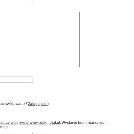
ać swój awatar?
Zaloguj się!
)
tarzy w serwisie www.rockmetal.pl
. Wysłanie komentarza jest
minu.