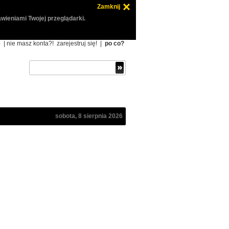
Zamknij
wieniami Twojej przeglądarki.
ę
| nie masz konta?!
zarejestruj się!
|
po co?
sobota, 8 sierpnia 2026