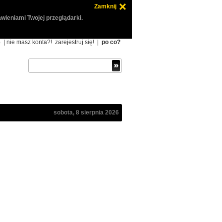
Zamknij
wieniami Twojej przeglądarki.
ę
| nie masz konta?!
zarejestruj się!
|
po co?
sobota, 8 sierpnia 2026