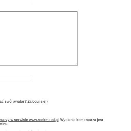
ać swój awatar?
Zaloguj się!
)
tarzy w serwisie www.rockmetal.pl
. Wysłanie komentarza jest
minu.