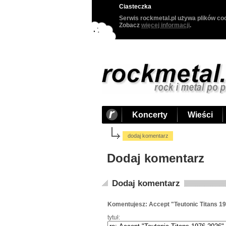
Ciasteczka
Serwis rockmetal.pl używa plików coo
Zobacz
więcej informacji
.
Koncerty
Wieści
dodaj komentarz
Dodaj komentarz
Dodaj komentarz
Komentujesz: Accept "Teutonic Titans 1
tytuł: