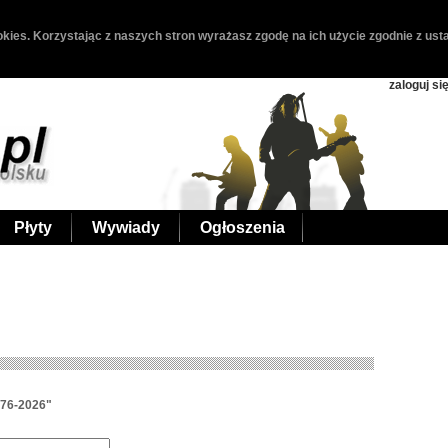
kies. Korzystając z naszych stron wyrażasz zgodę na ich użycie zgodnie z usta
zaloguj si
Płyty
Wywiady
Ogłoszenia
976-2026"