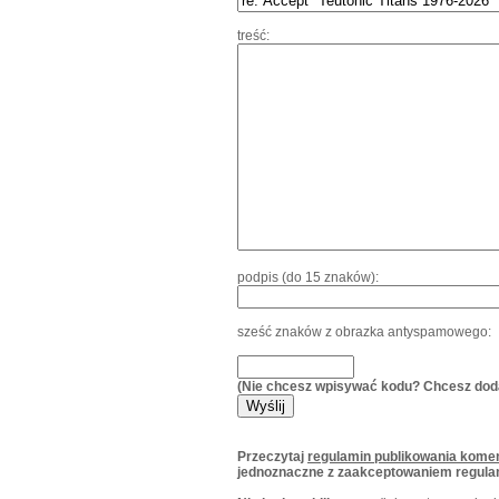
treść:
podpis (do 15 znaków):
sześć znaków z obrazka antyspamowego:
(Nie chcesz wpisywać kodu? Chcesz dod
Przeczytaj
regulamin publikowania komen
jednoznaczne z zaakceptowaniem regula