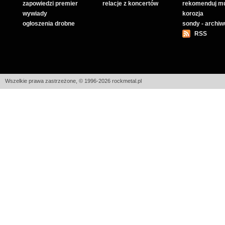
zapowiedzi premier
relacje z koncertów
rekomenduj m
wywiady
korozja
ogłoszenia drobne
sondy - archi
RSS
Wszelkie prawa zastrzeżone, © 1996-2026 rockmetal.pl