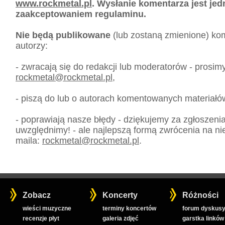
www.rockmetal.pl
. Wysłanie komentarza jest je
zaakceptowaniem regulaminu.
Nie będą publikowane
(lub zostaną zmienione) kom
autorzy:
- zwracają się do redakcji lub moderatorów - prosim
rockmetal
@
rockmetal.pl
,
- piszą do lub o autorach komentowanych materiałó
- poprawiają nasze błędy - dziękujemy za zgłoszeni
uwzględnimy! - ale najlepszą formą zwrócenia na nie
maila:
rockmetal
@
rockmetal.pl
.
Zobacz
Koncerty
Różności
wieści muzyczne
terminy koncertów
forum dyskusy
recenzje płyt
galeria zdjęć
garstka linków