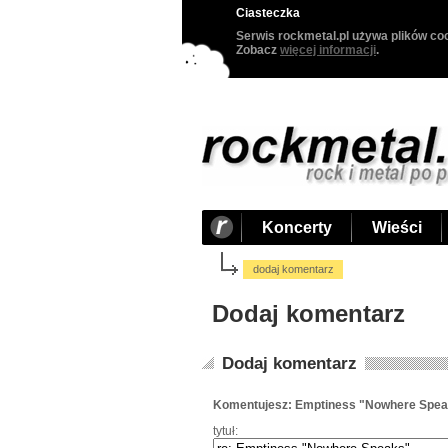
Ciasteczka
Serwis rockmetal.pl używa plików coo
Zobacz
więcej informacji
.
Koncerty
Wieści
dodaj komentarz
Dodaj komentarz
Dodaj komentarz
Komentujesz: Emptiness "Nowhere Spe
tytuł: