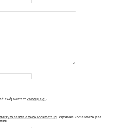
ać swój awatar?
Zaloguj się!
)
tarzy w serwisie www.rockmetal.pl
. Wysłanie komentarza jest
minu.