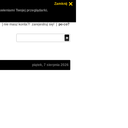
Zamknij
wieniami Twojej przeglądarki.
ę
| nie masz konta?!
zarejestruj się!
|
po co?
piątek, 7 sierpnia 2026