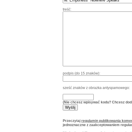
treść:
podpis (do 15 znaków):
sześć znaków z obrazka antyspamowego:
(Nie chcesz wpisywać kodu? Chcesz dod
Przeczytaj
regulamin publikowania komen
jednoznaczne z zaakceptowaniem regula