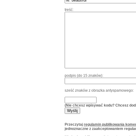
treść:
podpis (do 15 znaków):
sześć znaków z obrazka antyspamowego:
(Nie chcesz wpisywać kodu? Chcesz dod
Przeczytaj
regulamin publikowania komen
jednoznaczne z zaakceptowaniem regula