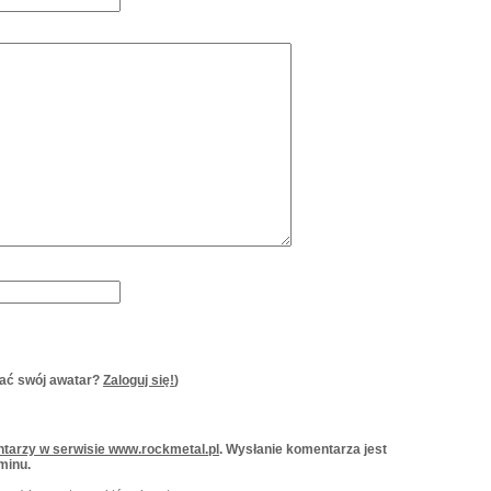
ać swój awatar?
Zaloguj się!
)
tarzy w serwisie www.rockmetal.pl
. Wysłanie komentarza jest
minu.