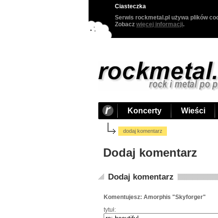
Ciasteczka
Serwis rockmetal.pl używa plików coo
Zobacz
więcej informacji
.
Koncerty
Wieści
dodaj komentarz
Dodaj komentarz
Dodaj komentarz
Komentujesz: Amorphis "Skyforger"
tytuł: