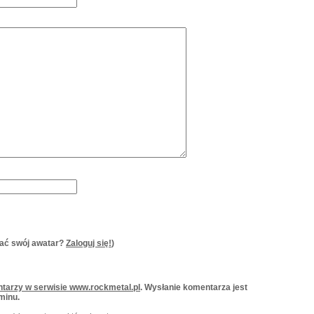
ać swój awatar?
Zaloguj się!
)
tarzy w serwisie www.rockmetal.pl
. Wysłanie komentarza jest
minu.