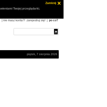
Zamknij
wieniami Twojej przeglądarki.
ę
| nie masz konta?!
zarejestruj się!
|
po co?
piątek, 7 sierpnia 2026