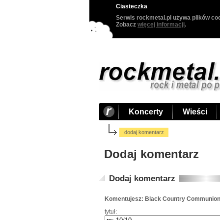
Ciasteczka
Serwis rockmetal.pl używa plików coo
Zobacz
więcej informacji
.
Koncerty
Wieści
dodaj komentarz
Dodaj komentarz
Dodaj komentarz
Komentujesz: Black Country Communion
tytuł: