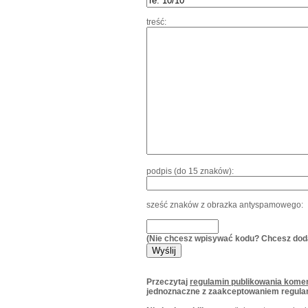
treść:
podpis (do 15 znaków):
sześć znaków z obrazka antyspamowego:
(Nie chcesz wpisywać kodu? Chcesz dod
Przeczytaj
regulamin publikowania komen
jednoznaczne z zaakceptowaniem regula