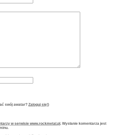
ać swój awatar?
Zaloguj się!
)
tarzy w serwisie www.rockmetal.pl
. Wysłanie komentarza jest
minu.