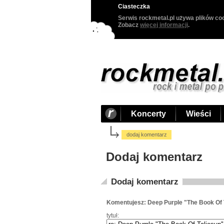
Ciasteczka
Serwis rockmetal.pl używa plików coo
Zobacz
więcej informacji
.
Koncerty
Wieści
dodaj komentarz
Dodaj komentarz
Dodaj komentarz
Komentujesz: Deep Purple "The Book Of 
tytuł: