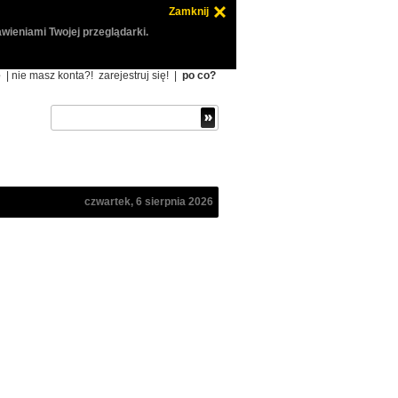
Zamknij
wieniami Twojej przeglądarki.
ę
| nie masz konta?!
zarejestruj się!
|
po co?
czwartek, 6 sierpnia 2026