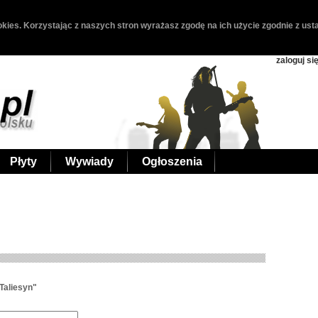
kies. Korzystając z naszych stron wyrażasz zgodę na ich użycie zgodnie z usta
zaloguj si
Płyty
Wywiady
Ogłoszenia
Taliesyn"