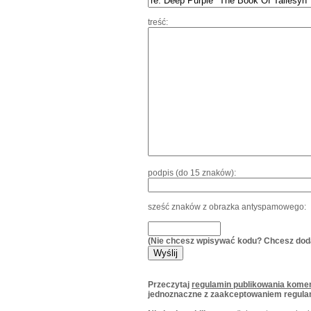
treść:
podpis (do 15 znaków):
sześć znaków z obrazka antyspamowego:
(Nie chcesz wpisywać kodu? Chcesz dod
Przeczytaj
regulamin publikowania komen
jednoznaczne z zaakceptowaniem regula