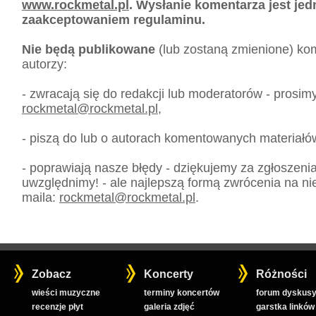
www.rockmetal.pl
. Wysłanie komentarza jest je
zaakceptowaniem regulaminu.
Nie będą publikowane
(lub zostaną zmienione) kom
autorzy:
- zwracają się do redakcji lub moderatorów - prosim
rockmetal
@
rockmetal.pl
,
- piszą do lub o autorach komentowanych materiałó
- poprawiają nasze błędy - dziękujemy za zgłoszeni
uwzględnimy! - ale najlepszą formą zwrócenia na nie
maila:
rockmetal
@
rockmetal.pl
.
Zobacz
Koncerty
Różności
wieści muzyczne
terminy koncertów
forum dyskusy
recenzje płyt
galeria zdjęć
garstka linków