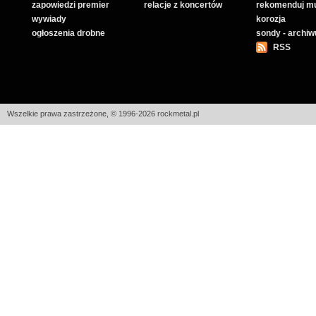
zapowiedzi premier
relacje z koncertów
rekomenduj m
wywiady
korozja
ogłoszenia drobne
sondy - archi
RSS
Wszelkie prawa zastrzeżone, © 1996-2026 rockmetal.pl