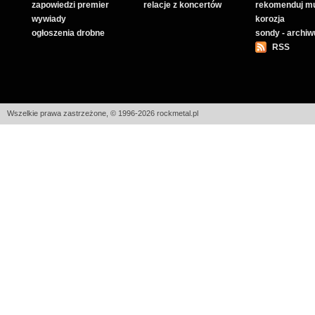
zapowiedzi premier
relacje z koncertów
rekomenduj m
wywiady
korozja
ogłoszenia drobne
sondy - archi
RSS
Wszelkie prawa zastrzeżone, © 1996-2026 rockmetal.pl