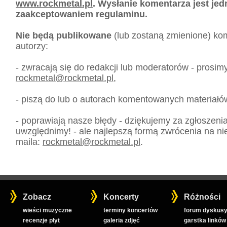
www.rockmetal.pl
. Wysłanie komentarza jest je
zaakceptowaniem regulaminu.
Nie będą publikowane
(lub zostaną zmienione) kom
autorzy:
- zwracają się do redakcji lub moderatorów - prosim
rockmetal
@
rockmetal.pl
,
- piszą do lub o autorach komentowanych materiałó
- poprawiają nasze błędy - dziękujemy za zgłoszeni
uwzględnimy! - ale najlepszą formą zwrócenia na nie
maila:
rockmetal
@
rockmetal.pl
.
Zobacz
Koncerty
Różności
wieści muzyczne
terminy koncertów
forum dyskusy
recenzje płyt
galeria zdjęć
garstka linków