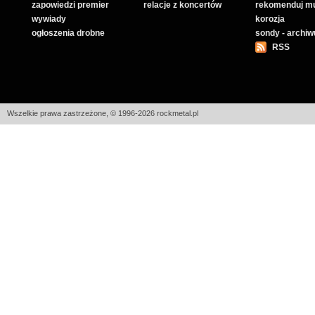
zapowiedzi premier
relacje z koncertów
rekomenduj m
wywiady
korozja
ogłoszenia drobne
sondy - archi
RSS
Wszelkie prawa zastrzeżone, © 1996-2026 rockmetal.pl