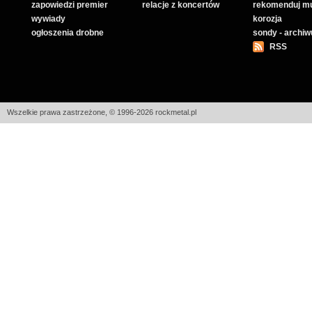
zapowiedzi premier
relacje z koncertów
rekomenduj m
wywiady
korozja
ogłoszenia drobne
sondy - archi
RSS
Wszelkie prawa zastrzeżone, © 1996-2026 rockmetal.pl