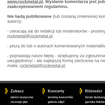
www.rockmetal.pl
. Wysłanie komentarza jest je
zaakceptowaniem regulaminu.
Nie będą publikowane
(lub zostaną zmienione) kom
autorzy:
- zwracają się do redakcji lub moderatorów - prosim
rockmetal
@
rockmetal.pl
,
- piszą do lub o autorach komentowanych materiałó
- poprawiają nasze błędy - dziękujemy za zgłoszeni
uwzględnimy! - ale najlepszą formą zwrócenia na nie
maila:
rockmetal
@
rockmetal.pl
.
Zobacz
Koncerty
Różności
wieści muzyczne
terminy koncertów
forum dyskusy
recenzje płyt
galeria zdjęć
garstka linków