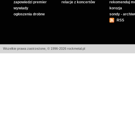
zapowiedzi premier
relacje z koncertów
rekomenduj m
wywiady
korozja
ogłoszenia drobne
sondy - archi
RSS
Wszelkie prawa zastrzeżone, © 1996-2026 rockmetal.pl