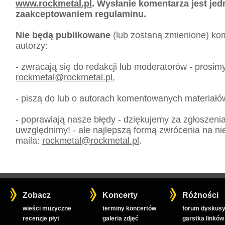
www.rockmetal.pl
. Wysłanie komentarza jest je
zaakceptowaniem regulaminu.
Nie będą publikowane
(lub zostaną zmienione) kom
autorzy:
- zwracają się do redakcji lub moderatorów - prosim
rockmetal
@
rockmetal.pl
,
- piszą do lub o autorach komentowanych materiałó
- poprawiają nasze błędy - dziękujemy za zgłoszeni
uwzględnimy! - ale najlepszą formą zwrócenia na nie
maila:
rockmetal
@
rockmetal.pl
.
Zobacz
Koncerty
Różności
wieści muzyczne
terminy koncertów
forum dyskusy
recenzje płyt
galeria zdjęć
garstka linków