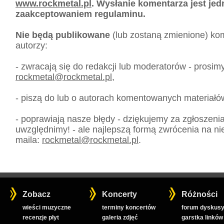
www.rockmetal.pl
. Wysłanie komentarza jest je
zaakceptowaniem regulaminu.
Nie będą publikowane
(lub zostaną zmienione) kom
autorzy:
- zwracają się do redakcji lub moderatorów - prosim
rockmetal
@
rockmetal.pl
,
- piszą do lub o autorach komentowanych materiałó
- poprawiają nasze błędy - dziękujemy za zgłoszeni
uwzględnimy! - ale najlepszą formą zwrócenia na nie
maila:
rockmetal
@
rockmetal.pl
.
Zobacz
Koncerty
Różności
wieści muzyczne
terminy koncertów
forum dyskusy
recenzje płyt
galeria zdjęć
garstka linków