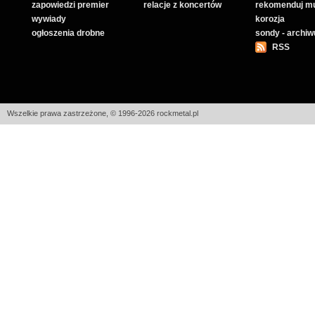
zapowiedzi premier
relacje z koncertów
rekomenduj m
wywiady
korozja
ogłoszenia drobne
sondy - archi
RSS
Wszelkie prawa zastrzeżone, © 1996-2026 rockmetal.pl