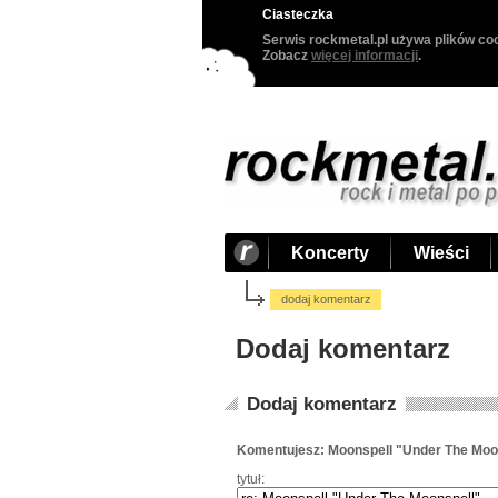
Ciasteczka
Serwis rockmetal.pl używa plików coo
Zobacz
więcej informacji
.
Koncerty
Wieści
dodaj komentarz
Dodaj komentarz
Dodaj komentarz
Komentujesz: Moonspell "Under The Moo
tytuł: