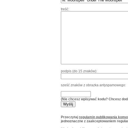
treść:
podpis (do 15 znaków):
sześć znaków z obrazka antyspamowego:
(Nie chcesz wpisywać kodu? Chcesz dod
Przeczytaj
regulamin publikowania komen
jednoznaczne z zaakceptowaniem regula