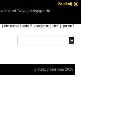
Zamknij
wieniami Twojej przeglądarki.
ę
| nie masz konta?!
zarejestruj się!
|
po co?
piątek, 7 sierpnia 2026