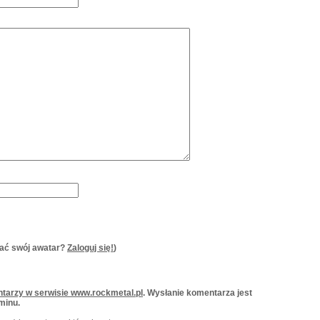
ać swój awatar?
Zaloguj się!
)
tarzy w serwisie www.rockmetal.pl
. Wysłanie komentarza jest
minu.