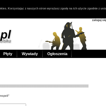
kies. Korzystając z naszych stron wyrażasz zgodę na ich użycie zgodnie z usta
zaloguj si
Płyty
Wywiady
Ogłoszenia
nspell"