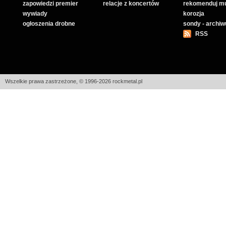
zapowiedzi premier
relacje z koncertów
rekomenduj m
wywiady
korozja
ogłoszenia drobne
sondy - archi
RSS
Wszelkie prawa zastrzeżone, © 1996-2026 rockmetal.pl