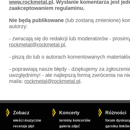
www.rockmetal.pl
. Wysłanie komentarza jest je
zaakceptowaniem regulaminu.
Nie będą publikowane
(lub zostaną zmienione) kom
autorzy:
- zwracają się do redakcji lub moderatorów - prosim
rockmetal
@
rockmetal.pl
,
- piszą do lub o autorach komentowanych materiałó
- poprawiają nasze błędy - dziękujemy za zgłoszeni
uwzględnimy! - ale najlepszą formą zwrócenia na nie
maila:
rockmetal
@
rockmetal.pl
.
Zobacz
Koncerty
Różności
wieści muzyczne
terminy koncertów
forum dyskusy
recenzje płyt
galeria zdjęć
garstka linków