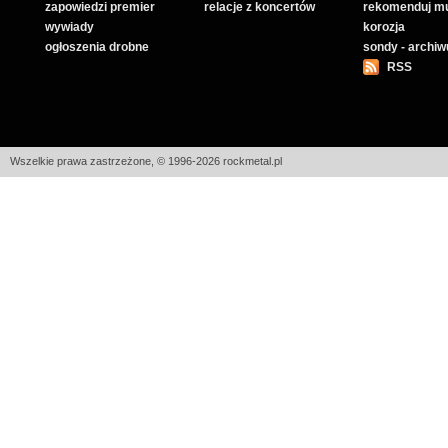
zapowiedzi premier
relacje z koncertów
rekomenduj m
wywiady
korozja
ogłoszenia drobne
sondy - archi
RSS
Wszelkie prawa zastrzeżone, © 1996-2026 rockmetal.pl