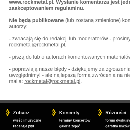
www.rockmetal.pl
. Wysłanie komentarza jest je
zaakceptowaniem regulaminu.
Nie będą publikowane
(lub zostaną zmienione) kom
autorzy:
- zwracają się do redakcji lub moderatorów - prosim
rockmetal
@
rockmetal.pl
,
- piszą do lub o autorach komentowanych materiałó
- poprawiają nasze błędy - dziękujemy za zgłoszeni
uwzględnimy! - ale najlepszą formą zwrócenia na nie
maila:
rockmetal
@
rockmetal.pl
.
Zobacz
Koncerty
Różności
wieści muzyczne
terminy koncertów
forum dyskusy
recenzje płyt
galeria zdjęć
garstka linków