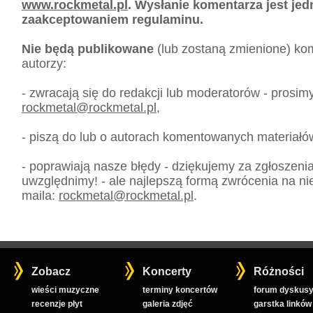
www.rockmetal.pl
. Wysłanie komentarza jest je
zaakceptowaniem regulaminu.
Nie będą publikowane
(lub zostaną zmienione) kom
autorzy:
- zwracają się do redakcji lub moderatorów - prosim
rockmetal
@
rockmetal.pl
,
- piszą do lub o autorach komentowanych materiałó
- poprawiają nasze błędy - dziękujemy za zgłoszeni
uwzględnimy! - ale najlepszą formą zwrócenia na nie
maila:
rockmetal
@
rockmetal.pl
.
Zobacz
Koncerty
Różności
wieści muzyczne
terminy koncertów
forum dyskusy
recenzje płyt
galeria zdjęć
garstka linków