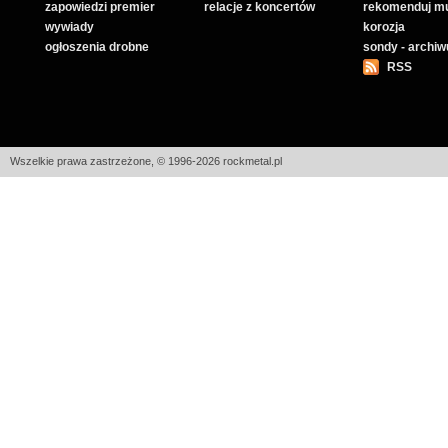
zapowiedzi premier
relacje z koncertów
rekomenduj m
wywiady
korozja
ogłoszenia drobne
sondy - archi
RSS
Wszelkie prawa zastrzeżone, © 1996-2026 rockmetal.pl