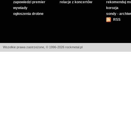
zapowiedzi premier
relacje z koncertów
rekomenduj m
wywiady
korozja
ogłoszenia drobne
sondy - archi
RSS
Wszelkie prawa zastrzeżone, © 1996-2026 rockmetal.pl