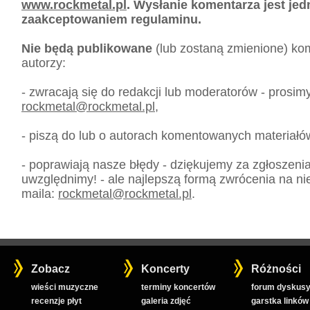
www.rockmetal.pl
. Wysłanie komentarza jest je
zaakceptowaniem regulaminu.
Nie będą publikowane
(lub zostaną zmienione) kom
autorzy:
- zwracają się do redakcji lub moderatorów - prosim
rockmetal
@
rockmetal.pl
,
- piszą do lub o autorach komentowanych materiałó
- poprawiają nasze błędy - dziękujemy za zgłoszeni
uwzględnimy! - ale najlepszą formą zwrócenia na nie
maila:
rockmetal
@
rockmetal.pl
.
Zobacz
Koncerty
Różności
wieści muzyczne
terminy koncertów
forum dyskusy
recenzje płyt
galeria zdjęć
garstka linków