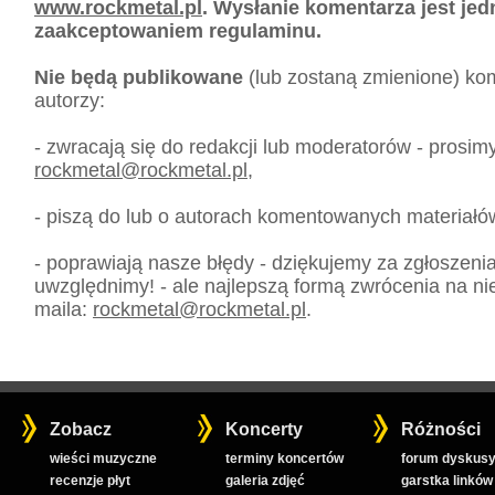
www.rockmetal.pl
. Wysłanie komentarza jest je
zaakceptowaniem regulaminu.
Nie będą publikowane
(lub zostaną zmienione) kom
autorzy:
- zwracają się do redakcji lub moderatorów - prosim
rockmetal
@
rockmetal.pl
,
- piszą do lub o autorach komentowanych materiałó
- poprawiają nasze błędy - dziękujemy za zgłoszeni
uwzględnimy! - ale najlepszą formą zwrócenia na nie
maila:
rockmetal
@
rockmetal.pl
.
Zobacz
Koncerty
Różności
wieści muzyczne
terminy koncertów
forum dyskusy
recenzje płyt
galeria zdjęć
garstka linków