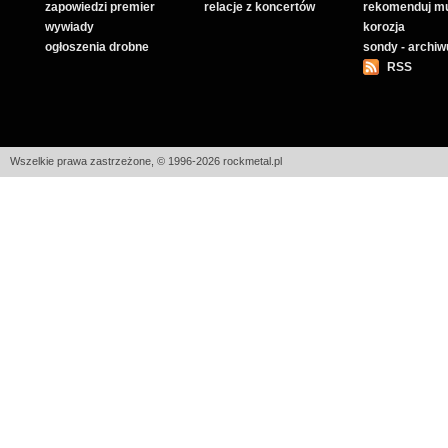
zapowiedzi premier
relacje z koncertów
rekomenduj m
wywiady
korozja
ogłoszenia drobne
sondy - archi
RSS
Wszelkie prawa zastrzeżone, © 1996-2026 rockmetal.pl