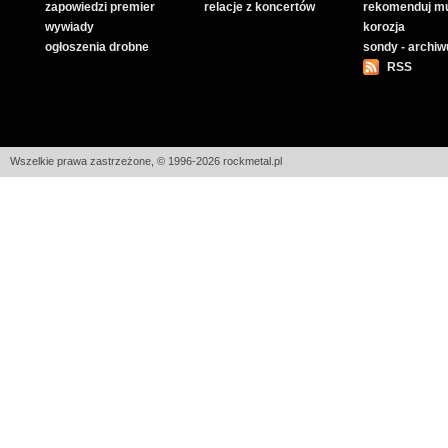
zapowiedzi premier
relacje z koncertów
rekomenduj m
wywiady
korozja
ogłoszenia drobne
sondy - archi
RSS
Wszelkie prawa zastrzeżone, © 1996-2026 rockmetal.pl