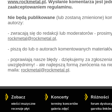
www.rockmetal.pl
. Wysłanie komentarza jest je
zaakceptowaniem regulaminu.
Nie będą publikowane
(lub zostaną zmienione) kom
autorzy:
- zwracają się do redakcji lub moderatorów - prosim
rockmetal
@
rockmetal.pl
,
- piszą do lub o autorach komentowanych materiałó
- poprawiają nasze błędy - dziękujemy za zgłoszeni
uwzględnimy! - ale najlepszą formą zwrócenia na nie
maila:
rockmetal
@
rockmetal.pl
.
Zobacz
Koncerty
Różności
wieści muzyczne
terminy koncertów
forum dyskusy
recenzje płyt
galeria zdjęć
garstka linków