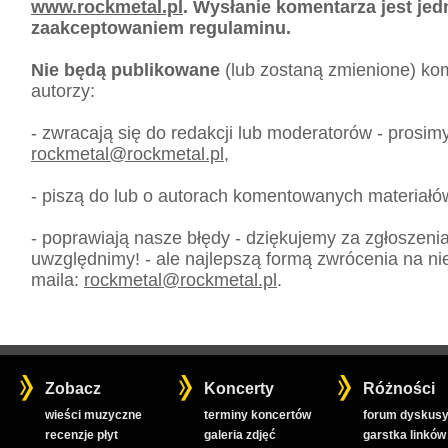
www.rockmetal.pl
. Wysłanie komentarza jest je
zaakceptowaniem regulaminu.
Nie będą publikowane
(lub zostaną zmienione) kom
autorzy:
- zwracają się do redakcji lub moderatorów - prosim
rockmetal
@
rockmetal.pl
,
- piszą do lub o autorach komentowanych materiałó
- poprawiają nasze błędy - dziękujemy za zgłoszeni
uwzględnimy! - ale najlepszą formą zwrócenia na nie
maila:
rockmetal
@
rockmetal.pl
.
Zobacz
Koncerty
Różności
wieści muzyczne
terminy koncertów
forum dyskusy
recenzje płyt
galeria zdjęć
garstka linków