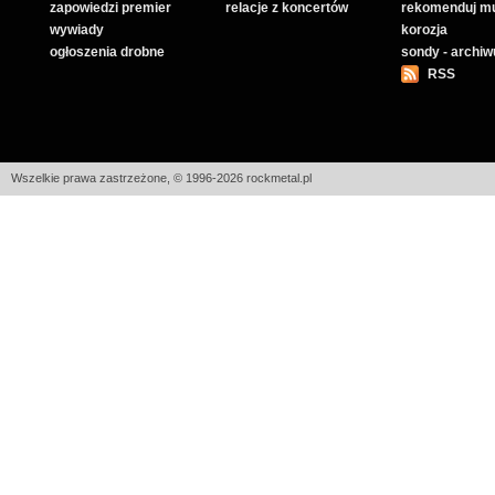
zapowiedzi premier
relacje z koncertów
rekomenduj m
wywiady
korozja
ogłoszenia drobne
sondy - archi
RSS
Wszelkie prawa zastrzeżone, © 1996-2026 rockmetal.pl