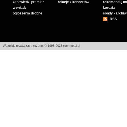
zapowiedzi premier
relacje z koncertów
rekomenduj m
wywiady
korozja
ogłoszenia drobne
sondy - archi
RSS
Wszelkie prawa zastrzeżone, © 1996-2026 rockmetal.pl