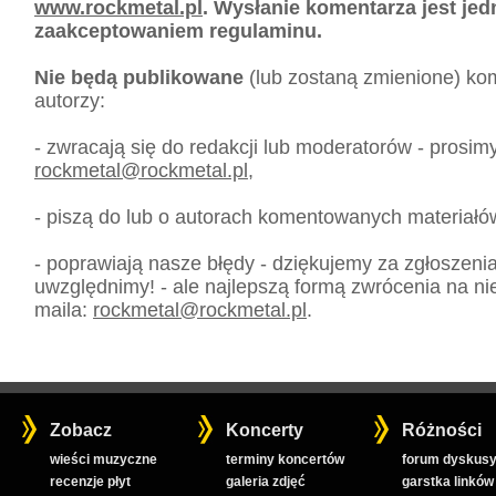
www.rockmetal.pl
. Wysłanie komentarza jest je
zaakceptowaniem regulaminu.
Nie będą publikowane
(lub zostaną zmienione) kom
autorzy:
- zwracają się do redakcji lub moderatorów - prosim
rockmetal
@
rockmetal.pl
,
- piszą do lub o autorach komentowanych materiałó
- poprawiają nasze błędy - dziękujemy za zgłoszeni
uwzględnimy! - ale najlepszą formą zwrócenia na nie
maila:
rockmetal
@
rockmetal.pl
.
Zobacz
Koncerty
Różności
wieści muzyczne
terminy koncertów
forum dyskusy
recenzje płyt
galeria zdjęć
garstka linków