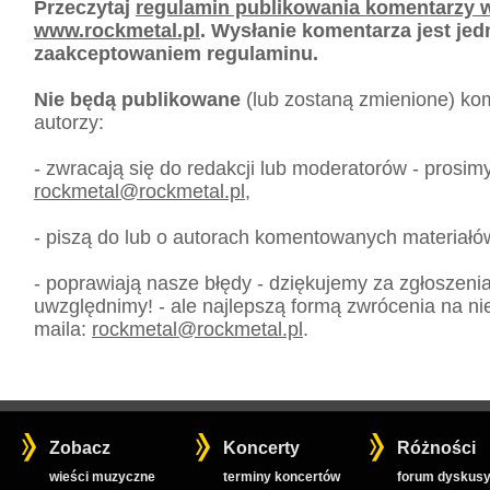
Przeczytaj
regulamin publikowania komentarzy w
www.rockmetal.pl
. Wysłanie komentarza jest je
zaakceptowaniem regulaminu.
Nie będą publikowane
(lub zostaną zmienione) kom
autorzy:
- zwracają się do redakcji lub moderatorów - prosim
rockmetal
@
rockmetal.pl
,
- piszą do lub o autorach komentowanych materiałó
- poprawiają nasze błędy - dziękujemy za zgłoszeni
uwzględnimy! - ale najlepszą formą zwrócenia na nie
maila:
rockmetal
@
rockmetal.pl
.
Zobacz
Koncerty
Różności
wieści muzyczne
terminy koncertów
forum dyskusy