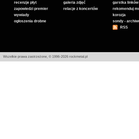
recenzje płyt
galeria zdjęć
garstka linków
zapowiedzi premier
relacje z koncertów
rekomenduj m
wywiady
korozja
ogłoszenia drobne
sondy - archi
RSS
Wszelkie prawa zastrzeżone, © 1996-2026 rockmetal.pl