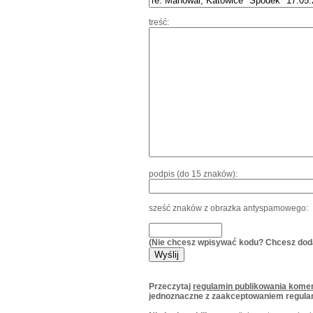
treść:
podpis (do 15 znaków):
sześć znaków z obrazka antyspamowego:
(Nie chcesz wpisywać kodu? Chcesz dod
Przeczytaj
regulamin publikowania komen
jednoznaczne z zaakceptowaniem regula