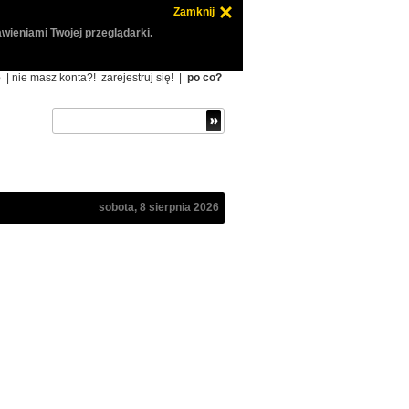
Zamknij
wieniami Twojej przeglądarki.
ę
| nie masz konta?!
zarejestruj się!
|
po co?
sobota, 8 sierpnia 2026