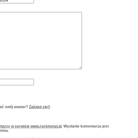
ać swój awatar?
Zaloguj się!
)
tarzy w serwisie www.rockmetal.pl
. Wysłanie komentarza jest
minu.