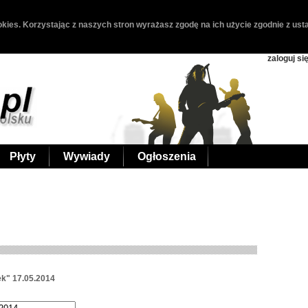
kies. Korzystając z naszych stron wyrażasz zgodę na ich użycie zgodnie z usta
zaloguj si
Płyty
Wywiady
Ogłoszenia
k" 17.05.2014