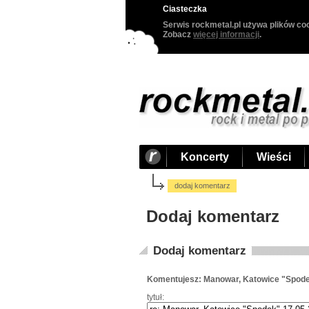
Ciasteczka
Serwis rockmetal.pl używa plików coo
Zobacz
więcej informacji
.
Koncerty
Wieści
dodaj komentarz
Dodaj komentarz
Dodaj komentarz
Komentujesz: Manowar, Katowice "Spode
tytuł: