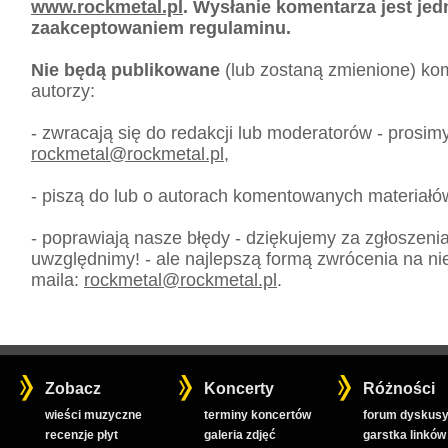
www.rockmetal.pl
. Wysłanie komentarza jest je
zaakceptowaniem regulaminu.
Nie będą publikowane
(lub zostaną zmienione) kom
autorzy:
- zwracają się do redakcji lub moderatorów - prosim
rockmetal
@
rockmetal.pl
,
- piszą do lub o autorach komentowanych materiałó
- poprawiają nasze błędy - dziękujemy za zgłoszeni
uwzględnimy! - ale najlepszą formą zwrócenia na nie
maila:
rockmetal
@
rockmetal.pl
.
Zobacz
Koncerty
Różności
wieści muzyczne
terminy koncertów
forum dyskusy
recenzje płyt
galeria zdjęć
garstka linków