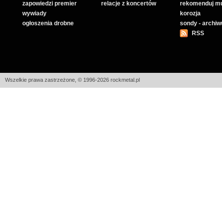
zapowiedzi premier
relacje z koncertów
rekomenduj m
wywiady
korozja
ogłoszenia drobne
sondy - archi
RSS
Wszelkie prawa zastrzeżone, © 1996-2026 rockmetal.pl