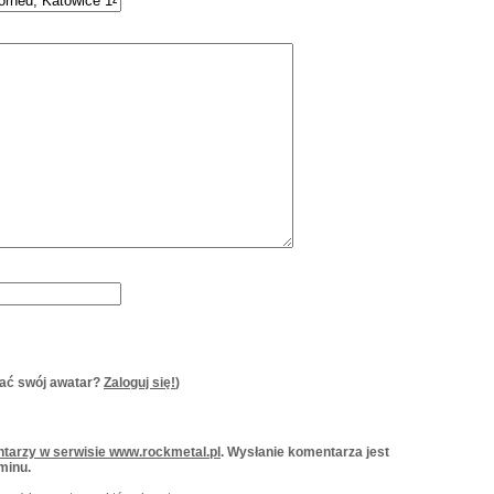
ać swój awatar?
Zaloguj się!
)
tarzy w serwisie www.rockmetal.pl
. Wysłanie komentarza jest
minu.