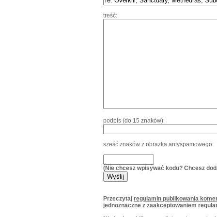
treść:
podpis (do 15 znaków):
sześć znaków z obrazka antyspamowego:
(Nie chcesz wpisywać kodu? Chcesz dod
Przeczytaj
regulamin publikowania komen
jednoznaczne z zaakceptowaniem regula