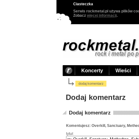
Ciasteczka
Serwis rockmetal.pl używa plików coo
Zobacz
więcej informacji
.
Koncerty
Wieści
dodaj komentarz
Dodaj komentarz
Dodaj komentarz
Komentujesz: Overkill, Sanctuary, Methe
tytuł: