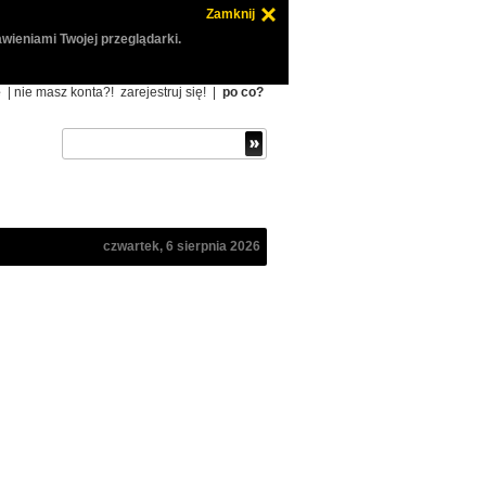
Zamknij
wieniami Twojej przeglądarki.
ę
| nie masz konta?!
zarejestruj się!
|
po co?
czwartek, 6 sierpnia 2026