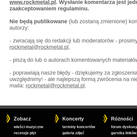
www.rockmetal.pl
. Wysłanie komentarza jest je
zaakceptowaniem regulaminu.
Nie będą publikowane
(lub zostaną zmienione) kom
autorzy:
- zwracają się do redakcji lub moderatorów - prosim
rockmetal
@
rockmetal.pl
,
- piszą do lub o autorach komentowanych materiałó
- poprawiają nasze błędy - dziękujemy za zgłoszeni
uwzględnimy! - ale najlepszą formą zwrócenia na nie
maila:
rockmetal
@
rockmetal.pl
.
Zobacz
Koncerty
Różności
wieści muzyczne
terminy koncertów
forum dyskusy
recenzje płyt
galeria zdjęć
garstka linków