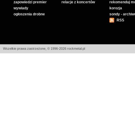
zapowiedzi premier
relacje z koncertów
rekomenduj m
wywiady
korozja
ogłoszenia drobne
sondy - archi
RSS
Wszelkie prawa zastrzeżone, © 1996-2026 rockmetal.pl