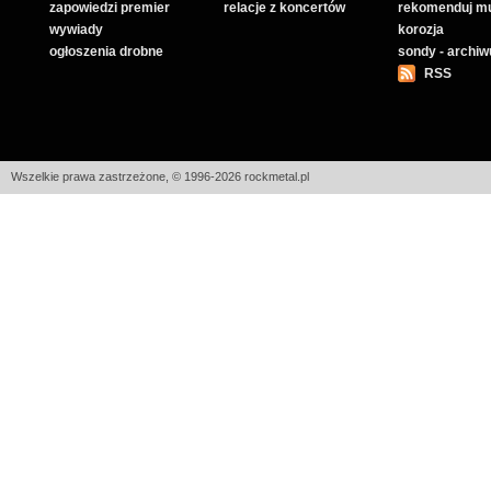
zapowiedzi premier
relacje z koncertów
rekomenduj m
wywiady
korozja
ogłoszenia drobne
sondy - archi
RSS
Wszelkie prawa zastrzeżone, © 1996-2026 rockmetal.pl