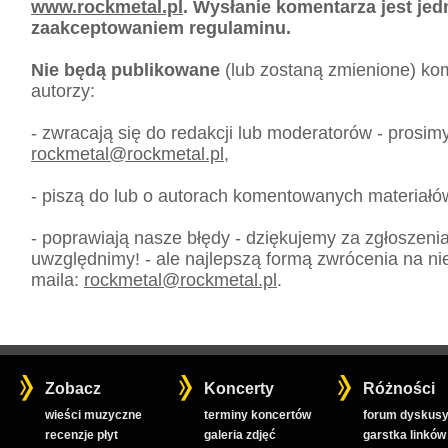
www.rockmetal.pl
. Wysłanie komentarza jest je
zaakceptowaniem regulaminu.
Nie będą publikowane
(lub zostaną zmienione) kom
autorzy:
- zwracają się do redakcji lub moderatorów - prosim
rockmetal
@
rockmetal.pl
,
- piszą do lub o autorach komentowanych materiałó
- poprawiają nasze błędy - dziękujemy za zgłoszeni
uwzględnimy! - ale najlepszą formą zwrócenia na nie
maila:
rockmetal
@
rockmetal.pl
.
Zobacz
Koncerty
Różności
wieści muzyczne
terminy koncertów
forum dyskusy
recenzje płyt
galeria zdjęć
garstka linków