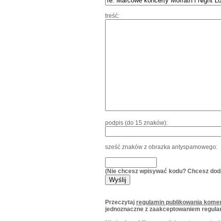
treść:
podpis (do 15 znaków):
sześć znaków z obrazka antyspamowego:
(Nie chcesz wpisywać kodu? Chcesz dod
Przeczytaj
regulamin publikowania komen
jednoznaczne z zaakceptowaniem regula