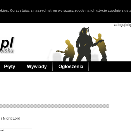
kies. Korzystając z naszych stron wyrażasz zgodę na ich użycie zgodnie z usta
zaloguj si
Płyty
Wywiady
Ogłoszenia
i Night Lord