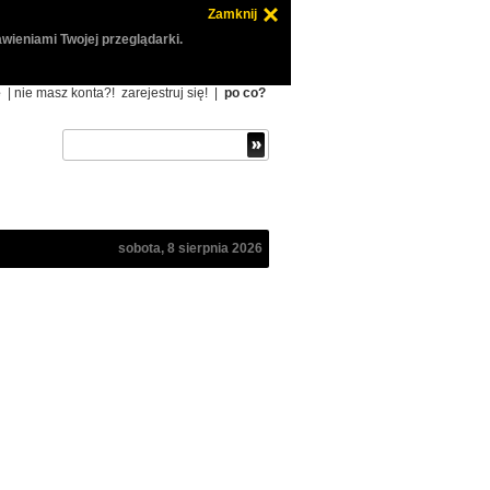
Zamknij
wieniami Twojej przeglądarki.
ę
| nie masz konta?!
zarejestruj się!
|
po co?
sobota, 8 sierpnia 2026