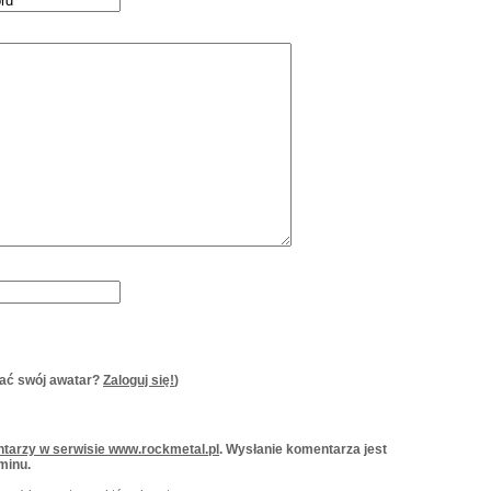
ać swój awatar?
Zaloguj się!
)
tarzy w serwisie www.rockmetal.pl
. Wysłanie komentarza jest
minu.