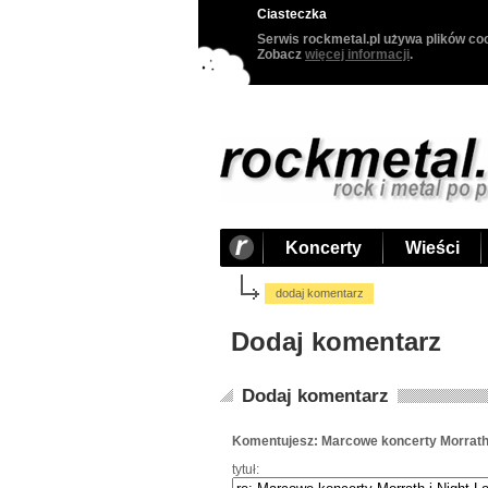
Ciasteczka
Serwis rockmetal.pl używa plików coo
Zobacz
więcej informacji
.
Koncerty
Wieści
dodaj komentarz
Dodaj komentarz
Dodaj komentarz
Komentujesz: Marcowe koncerty Morrath 
tytuł: