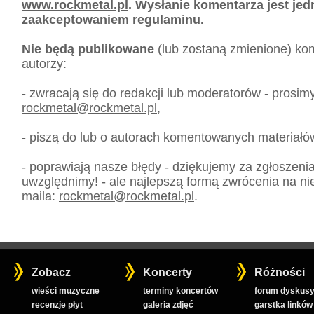
www.rockmetal.pl
. Wysłanie komentarza jest je
zaakceptowaniem regulaminu.
Nie będą publikowane
(lub zostaną zmienione) kom
autorzy:
- zwracają się do redakcji lub moderatorów - prosim
rockmetal
@
rockmetal.pl
,
- piszą do lub o autorach komentowanych materiałó
- poprawiają nasze błędy - dziękujemy za zgłoszeni
uwzględnimy! - ale najlepszą formą zwrócenia na nie
maila:
rockmetal
@
rockmetal.pl
.
Zobacz
Koncerty
Różności
wieści muzyczne
terminy koncertów
forum dyskusy
recenzje płyt
galeria zdjęć
garstka linków