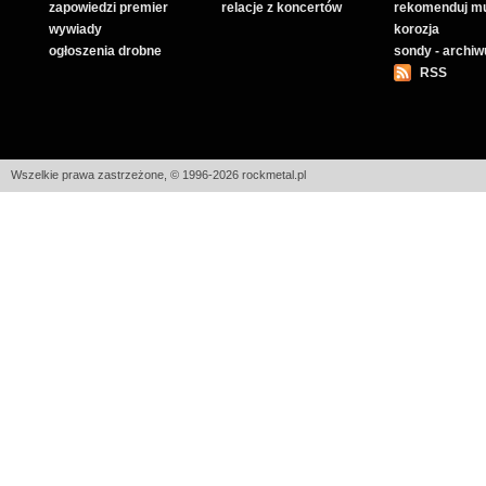
zapowiedzi premier
relacje z koncertów
rekomenduj m
wywiady
korozja
ogłoszenia drobne
sondy - archi
RSS
Wszelkie prawa zastrzeżone, © 1996-2026 rockmetal.pl