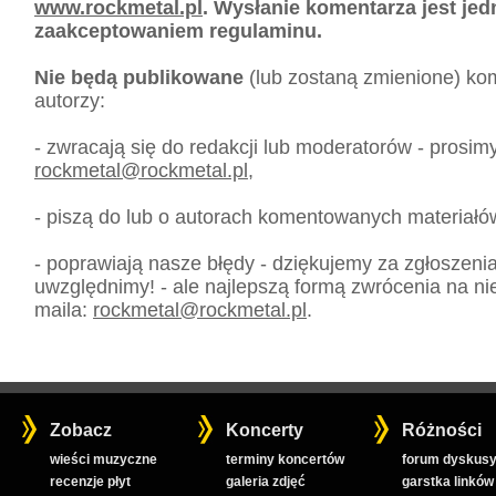
www.rockmetal.pl
. Wysłanie komentarza jest je
zaakceptowaniem regulaminu.
Nie będą publikowane
(lub zostaną zmienione) kom
autorzy:
- zwracają się do redakcji lub moderatorów - prosim
rockmetal
@
rockmetal.pl
,
- piszą do lub o autorach komentowanych materiałó
- poprawiają nasze błędy - dziękujemy za zgłoszeni
uwzględnimy! - ale najlepszą formą zwrócenia na nie
maila:
rockmetal
@
rockmetal.pl
.
Zobacz
Koncerty
Różności
wieści muzyczne
terminy koncertów
forum dyskusy
recenzje płyt
galeria zdjęć
garstka linków