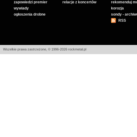
zapowiedzi premier
relacje z koncertów
rekomenduj m
wywiady
korozja
ogłoszenia drobne
sondy - archi
RSS
Wszelkie prawa zastrzeżone, © 1996-2026 rockmetal.pl