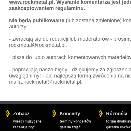
www.rockmetal.pl
. Wysłanie komentarza jest je
zaakceptowaniem regulaminu.
Nie będą publikowane
(lub zostaną zmienione) kom
autorzy:
- zwracają się do redakcji lub moderatorów - prosim
rockmetal
@
rockmetal.pl
,
- piszą do lub o autorach komentowanych materiałó
- poprawiają nasze błędy - dziękujemy za zgłoszeni
uwzględnimy! - ale najlepszą formą zwrócenia na nie
maila:
rockmetal
@
rockmetal.pl
.
Zobacz
Koncerty
Różności
wieści muzyczne
terminy koncertów
forum dyskusy
recenzje płyt
galeria zdjęć
garstka linków