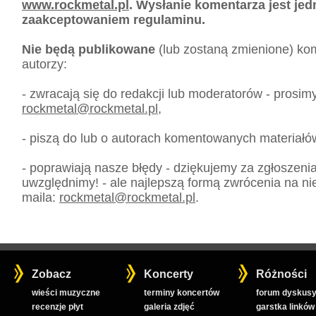
www.rockmetal.pl
. Wysłanie komentarza jest je
zaakceptowaniem regulaminu.
Nie będą publikowane
(lub zostaną zmienione) kom
autorzy:
- zwracają się do redakcji lub moderatorów - prosim
rockmetal
@
rockmetal.pl
,
- piszą do lub o autorach komentowanych materiałó
- poprawiają nasze błędy - dziękujemy za zgłoszeni
uwzględnimy! - ale najlepszą formą zwrócenia na nie
maila:
rockmetal
@
rockmetal.pl
.
Zobacz
Koncerty
Różności
wieści muzyczne
terminy koncertów
forum dyskusy
recenzje płyt
galeria zdjęć
garstka linków