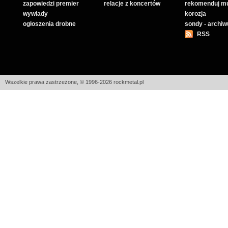
zapowiedzi premier
relacje z koncertów
rekomenduj m
wywiady
korozja
ogłoszenia drobne
sondy - archi
RSS
Wszelkie prawa zastrzeżone, © 1996-2026 rockmetal.pl