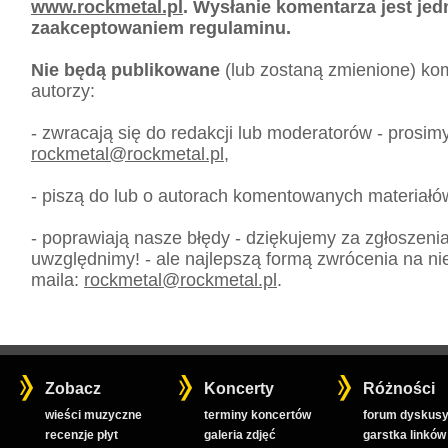
www.rockmetal.pl
. Wysłanie komentarza jest je
zaakceptowaniem regulaminu.
Nie będą publikowane
(lub zostaną zmienione) kom
autorzy:
- zwracają się do redakcji lub moderatorów - prosim
rockmetal
@
rockmetal.pl
,
- piszą do lub o autorach komentowanych materiałó
- poprawiają nasze błędy - dziękujemy za zgłoszeni
uwzględnimy! - ale najlepszą formą zwrócenia na nie
maila:
rockmetal
@
rockmetal.pl
.
Zobacz
Koncerty
Różności
wieści muzyczne
terminy koncertów
forum dyskusy
recenzje płyt
galeria zdjęć
garstka linków