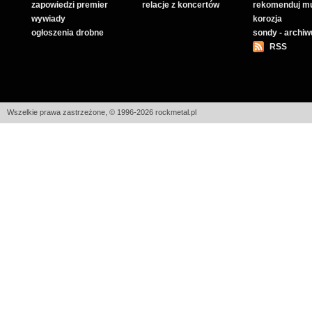
zapowiedzi premier
relacje z koncertów
rekomenduj m
wywiady
korozja
ogłoszenia drobne
sondy - archi
RSS
Wszelkie prawa zastrzeżone, © 1996-2026 rockmetal.pl