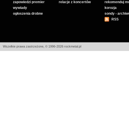
zapowiedzi premier
relacje z koncertów
rekomenduj m
wywiady
korozja
ogłoszenia drobne
sondy - archi
RSS
Wszelkie prawa zastrzeżone, © 1996-2026 rockmetal.pl