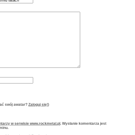
ać swój awatar?
Zaloguj się!
)
tarzy w serwisie www.rockmetal.pl
. Wysłanie komentarza jest
minu.