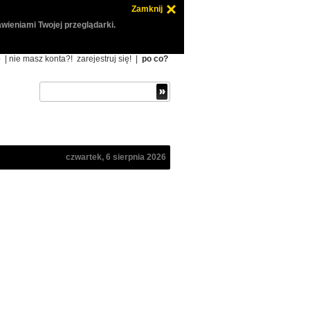
Zamknij
wieniami Twojej przeglądarki.
ę
| nie masz konta?!
zarejestruj się!
|
po co?
czwartek, 6 sierpnia 2026