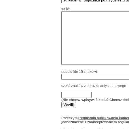
treść:
podpis (do 15 znaków):
sześć znaków z obrazka antyspamowego:
(Nie chcesz wpisywać kodu? Chcesz dod
Przeczytaj
regulamin publikowania komen
jednoznaczne z zaakceptowaniem regula