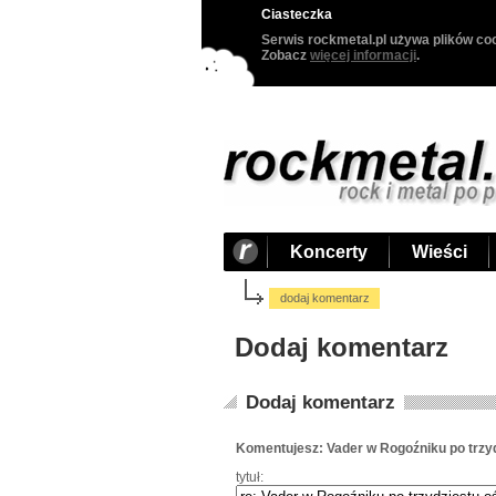
Ciasteczka
Serwis rockmetal.pl używa plików coo
Zobacz
więcej informacji
.
Koncerty
Wieści
dodaj komentarz
Dodaj komentarz
Dodaj komentarz
Komentujesz: Vader w Rogoźniku po trzyd
tytuł: