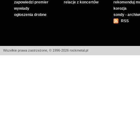
zapowiedzi premier
relacje z koncertów
rekomenduj m
wywiady
korozja
ogłoszenia drobne
sondy - archi
RSS
Wszelkie prawa zastrzeżone, © 1996-2026 rockmetal.pl