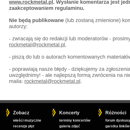
www.rockmetal.pl
. Wysłanie komentarza jest je
zaakceptowaniem regulaminu.
Nie będą publikowane
(lub zostaną zmienione) kom
autorzy:
- zwracają się do redakcji lub moderatorów - prosim
rockmetal
@
rockmetal.pl
,
- piszą do lub o autorach komentowanych materiałó
- poprawiają nasze błędy - dziękujemy za zgłoszeni
uwzględnimy! - ale najlepszą formą zwrócenia na nie
maila:
rockmetal
@
rockmetal.pl
.
Zobacz
Koncerty
Różności
wieści muzyczne
terminy koncertów
forum dyskusy
recenzje płyt
galeria zdjęć
garstka linków