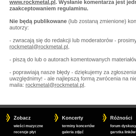
www.rockmetal.pl
. Wysłanie komentarza jest je
zaakceptowaniem regulaminu.
Nie będą publikowane
(lub zostaną zmienione) kom
autorzy:
- zwracają się do redakcji lub moderatorów - prosim
rockmetal
@
rockmetal.pl
,
- piszą do lub o autorach komentowanych materiałó
- poprawiają nasze błędy - dziękujemy za zgłoszeni
uwzględnimy! - ale najlepszą formą zwrócenia na nie
maila:
rockmetal
@
rockmetal.pl
.
Zobacz
Koncerty
Różności
wieści muzyczne
terminy koncertów
forum dyskusy
recenzje płyt
galeria zdjęć
garstka linków