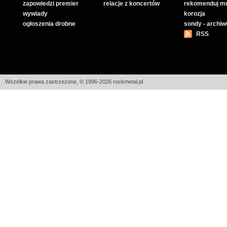
zapowiedzi premier
relacje z koncertów
rekomenduj m
wywiady
korozja
ogłoszenia drobne
sondy - archi
RSS
Wszelkie prawa zastrzeżone, © 1996-2026 rockmetal.pl